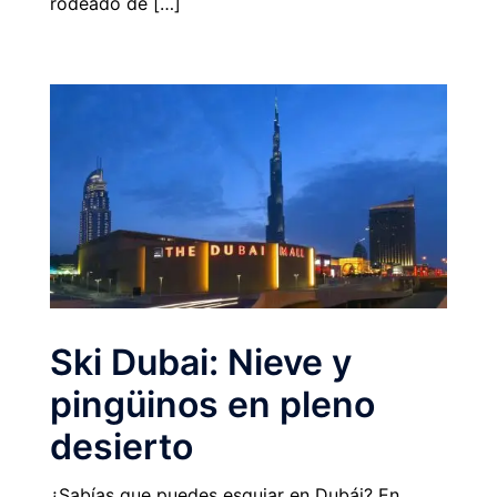
rodeado de […]
Ski Dubai: Nieve y
pingüinos en pleno
desierto
¿Sabías que puedes esquiar en Dubái? En