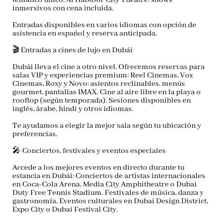
temático único.
Al Habtoor City Theatre
: shows
inmersivos con cena incluida.
Entradas disponibles en varios idiomas con opción de
asistencia en español y reserva anticipada.
🎬
Entradas a cines de lujo en Dubái
Dubái lleva el cine a otro nivel. Ofrecemos reservas para
salas VIP y experiencias premium
:
Reel Cinemas, Vox
Cinemas, Roxy y Novo
: asientos reclinables, menús
gourmet, pantallas IMAX.
Cine al aire libre
en la playa o
rooftop (según temporada). Sesiones disponibles en
inglés, árabe, hindi y otros idiomas.
Te ayudamos a elegir la mejor sala según tu ubicación y
preferencias.
🎤
Conciertos, festivales y eventos especiales
Accede a los
mejores eventos en directo
durante tu
estancia en Dubái:
Conciertos de artistas internacionales
en Coca-Cola Arena, Media City Amphitheatre o Dubai
Duty Free Tennis Stadium.
Festivales de música, danza y
gastronomía
.
Eventos culturales
en Dubai Design District,
Expo City o Dubai Festival City.